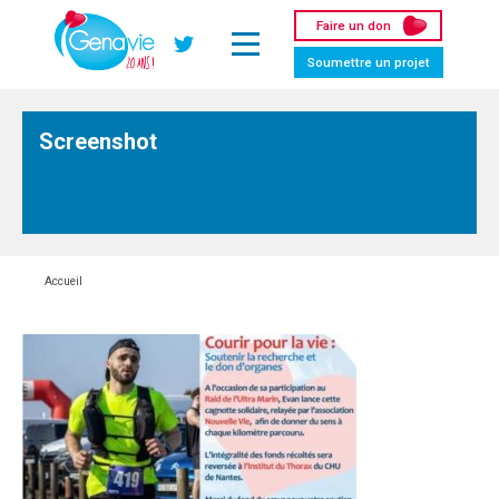
Panneau de gestion des cookies
Faire un don
Twitter
Soumettre un projet
Screenshot
Accueil