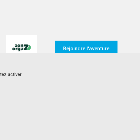
Rejoindre l'aventure
tez activer
Suivez-nous sur
ez Genavie
 site
Réalisation web