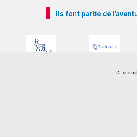
Ils font partie de l'aven
Ce site ut
CONTACT
L’institut du thorax
IRS-UN
8 Quai Moncousu – BP 70721
44007 Nantes Cedex 1
33 (0)2 28 08 01 13
© Fondation Genavie