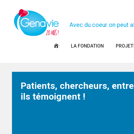
Panneau de gestion des cookies
Avec du coeur on peut all
PAGE
LA FONDATION
PROJET
D’ACCUEIL
Patients, chercheurs, entr
ils témoignent !