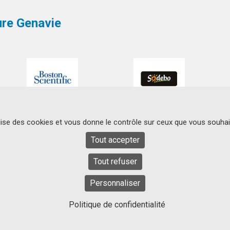
ture Genavie
ilise des cookies et vous donne le contrôle sur ceux que vous souhai
Tout accepter
SIEGE SOCIAL
Tout refuser
Centre Hospitalier
Contact
Universitaire de Nantes
44093 Nantes Cedex
Personnaliser
Politique de confidentialité
Statuts
Mentions légales et politique de confidentialité
Plan du