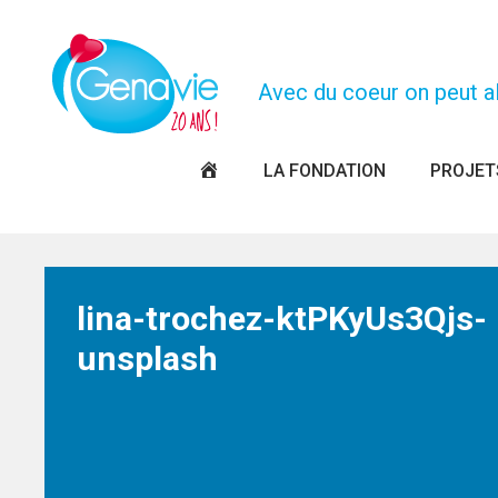
Panneau de gestion des cookies
Avec du coeur on peut all
PAGE
LA FONDATION
PROJET
D’ACCUEIL
lina-trochez-ktPKyUs3Qjs-
unsplash