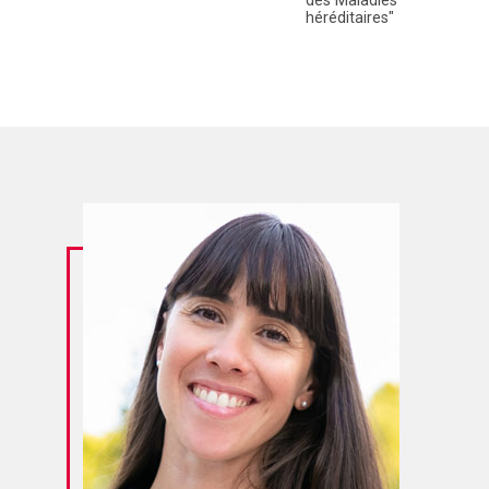
des Maladies
héréditaires"