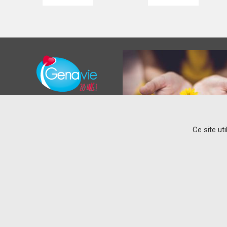
Ce site ut
CONTACT
L’institut du thorax
IRS-UN
8 Quai Moncousu – BP 70721
44007 Nantes Cedex 1
33 (0)2 28 08 01 13