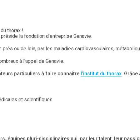
 du thorax !
préside la fondation d’entreprise Genavie.
ès ou de loin, par les maladies cardiovasculaires, métabolique
ombreux à l’appel de Genavie.
eurs particuliers à faire connaître
l’institut du thorax
. Grâce
édicales et scientifiques
, équipes pluri-disciplinaires qui, par leur talent, leur pass