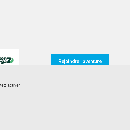
Rejoindre l'aventure
tez activer
Suivez-nous sur
ez Genavie