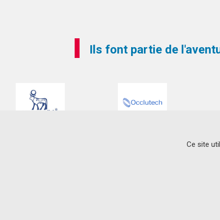
Ils font partie de l'aven
Ce site ut
CONTACT
L’institut du thorax
IRS-UN
8 Quai Moncousu – BP 70721
44007 Nantes Cedex 1
33 (0)2 28 08 01 13