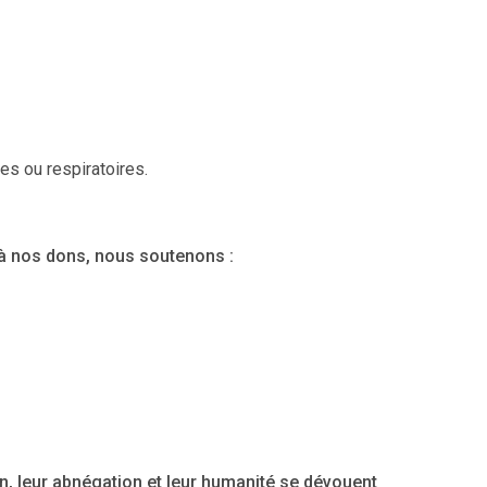
s ou respiratoires.
 à nos dons, nous soutenons :
ion, leur abnégation et leur humanité se dévouent