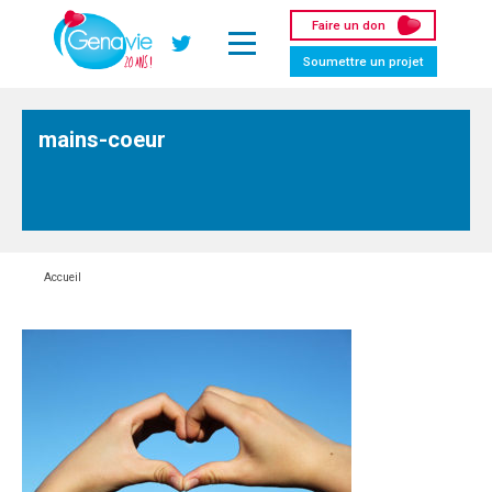
Panneau de gestion des cookies
Faire un don
Twitter
Soumettre un projet
mains-coeur
Accueil