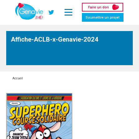
Panneau de gestion des cookies
Faire un don
Twitter
Soumettre un projet
Affiche-ACLB-x-Genavie-2024
Accueil