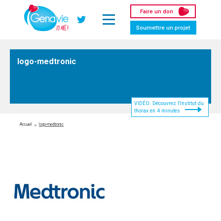
Panneau de gestion des cookies
Faire un don
Twitter
Soumettre un projet
logo-medtronic
VIDÉO: Découvrez l'Institut du
thorax en 4 minutes
Accueil
logo-medtronic