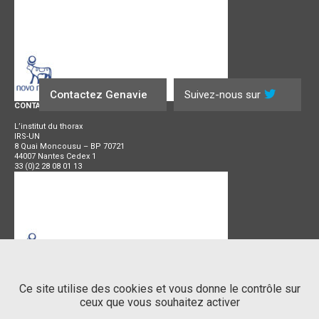
Contactez Genavie
Suivez-nous sur
CONTACT
L’institut du thorax
IRS-UN
8 Quai Moncousu – BP 70721
44007 Nantes Cedex 1
33 (0)2 28 08 01 13
SIEGE SOCIAL
Ce site utilise des cookies et vous donne le contrôle sur
ceux que vous souhaitez activer
Centre Hospitalier
Universitaire de Nantes