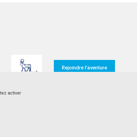
Rejoindre l'aventure
tez activer
Suivez-nous sur
ez Genavie