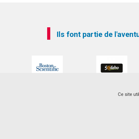
Ils font partie de l'aven
Ce site ut
CONTACT
L’institut du thorax
IRS-UN
8 Quai Moncousu – BP 70721
44007 Nantes Cedex 1