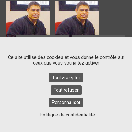
Contactez Genavie
Suivez-nous sur
CONTACT
SIEGE SOCIAL
L’institut du thorax
Centre Hospitalier
Ce site utilise des cookies et vous donne le contrôle sur
IRS-UN
Universitaire de Nantes
ceux que vous souhaitez activer
8 Quai Moncousu – BP 70721
44093 Nantes Cedex
44007 Nantes Cedex 1
33 (0)2 28 08 01 13
Tout accepter
Tout refuser
Personnaliser
© Fondation Genavie
Politique de confidentialité
Statuts
Mentions légales et politique de confidentialité
Plan du site
Réalisation web