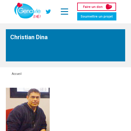
Panneau de gestion des cookies
Faire un don
Twitter
Soumettre un projet
Christian Dina
Accueil